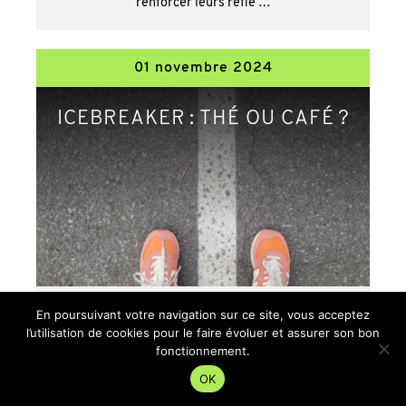
renforcer leurs réfle …
01 novembre 2024
ICEBREAKER : THÉ OU CAFÉ ?
Comment briser la glace en présentiel au sein d’un
En poursuivant votre navigation sur ce site, vous acceptez
groupe nombreux en un temps limité ?
l’utilisation de cookies pour le faire évoluer et assurer son bon
L’animateurice, propose d’imaginer une ligne
fonctionnement.
centrale de part et d’autre de laquelle les
OK
personnes vont devoir se positionner en fonction
de l’alternative qui …