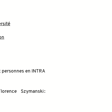
rsité
on
aux personnes en INTRA
lorence Szymanski :