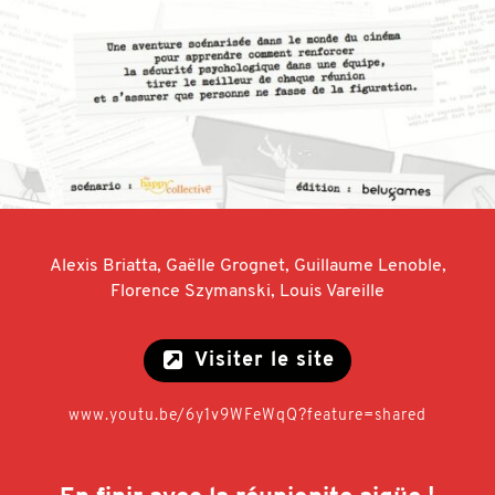
Alexis Briatta, Gaëlle Grognet, Guillaume Lenoble,
Florence Szymanski, Louis Vareille
Visiter le site
www.youtu.be/6y1v9WFeWqQ?feature=shared