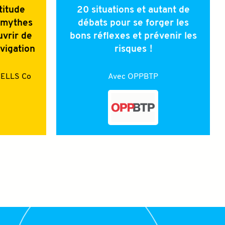
titude
20 situations et autant de
s mythes
débats pour se forger les
vrir de
bons réflexes et prévenir les
vigation
risques !
ELLS Co
Avec
OPPBTP