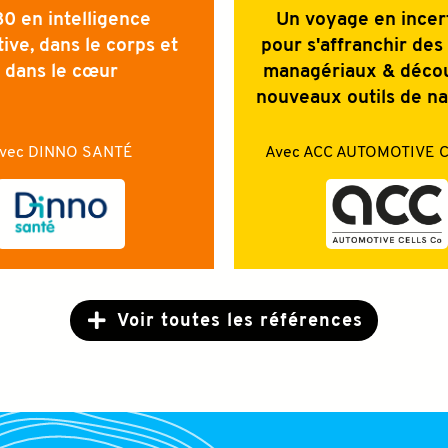
0 en intelligence
Un voyage en incer
tive, dans le corps et
pour s'affranchir de
dans le cœur
managériaux & décou
nouveaux outils de na
vec
DINNO SANTÉ
Avec
ACC AUTOMOTIVE C
Voir toutes les références