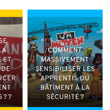
SE
LA
COMMENT
 ET
MASSIVEMENT
UDE
SENSIBILISER LES
RCER
APPRENTIS DU
ENT
BÂTIMENT À LA
 ? ?
SÉCURITÉ ?