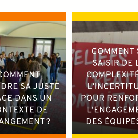
COMMENT 
SAISIR DE 
COMMENT
COMPLEXITÉ
DRE SA JUSTE
L’INCERTIT
ACE DANS UN
POUR RENFO
ONTEXTE DE
L’ENGAGEM
ANGEMENT ?
DES ÉQUIPES